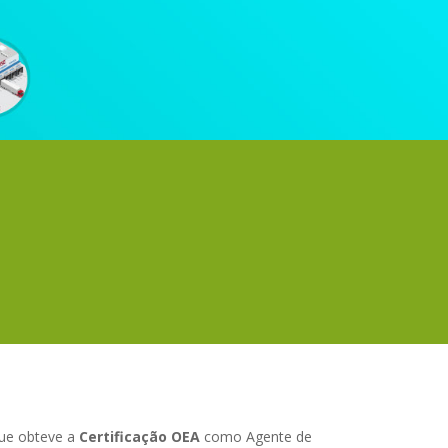
que obteve a
Certificação OEA
como Agente de