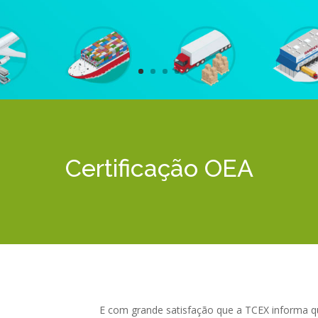
Certificação OEA
E com grande satisfação que a TCEX informa 