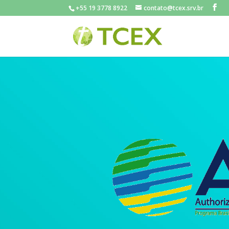
+55 19 3778 8922
contato@tcex.srv.br