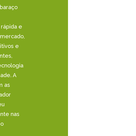
mbaraço
rápida e
 mercado,
tivos e
ntes,
ecnologia
dade. A
m as
rador
eu
ente nas
 o