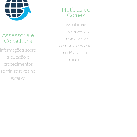
Notícias do
Comex
As últimas
novidades do
Assessoria e
mercado de
Consultoria
comércio exterior
Informações sobre
no Brasil e no
tributação e
mundo
procedimentos
administrativos no
exterior.