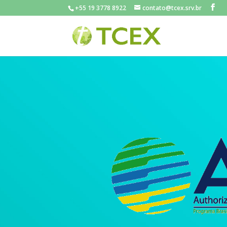
+55 19 3778 8922
contato@tcex.srv.br