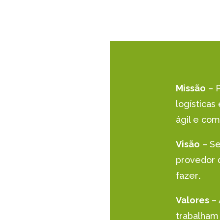
Missão
– P
logística
ágil e com
Visão
– Se
provedor 
fazer
.
Valores
– 
trabalham