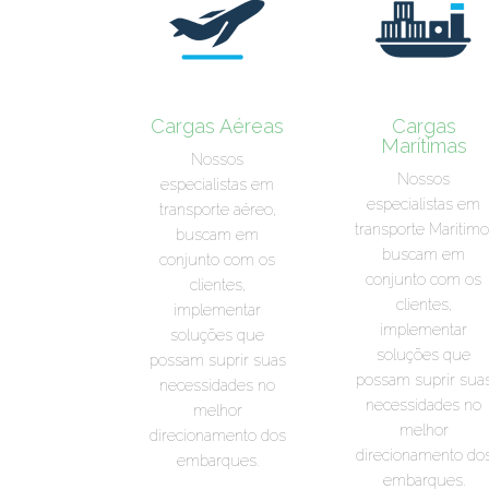
Cargas Aéreas
Cargas
Marítimas
Nossos
Nossos
especialistas em
especialistas em
transporte aéreo,
transporte Maritimo
buscam em
buscam em
conjunto com os
conjunto com os
clientes,
clientes,
implementar
implementar
soluções que
soluções que
possam suprir suas
possam suprir sua
necessidades no
necessidades no
melhor
melhor
direcionamento dos
direcionamento do
embarques.
embarques.