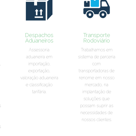
Despachos
Transporte
Aduaneiros
Rodoviário
Assessoria
Trabalhamos em
aduaneira em
sistema de parceria
,
importação,
com
exportação,
transportadoras de
valoração aduaneira
renome em nosso
e classificação
mercado, na
tarifária.
implantação de
soluções que
s
possam suprir as
necessidades de
nossos clientes.
s