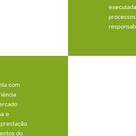
executada
processos
responsab
nta com
riência
mercado
na e
 prestação
mentos do